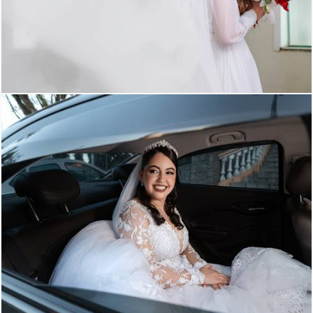
2396
97
775
22