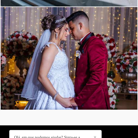
1658
59
Olá, em que podemos ajudar? Sinta-se a
✕