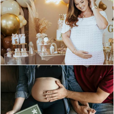
841
25