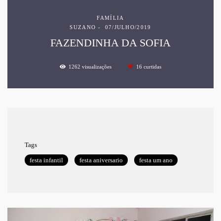
FAMÍLIA
SUZANO
07/JULHO/2019
FAZENDINHA DA SOFIA
1262
visualizações
16
curtidas
Tags
festa infantil
festa aniversario
festa um ano