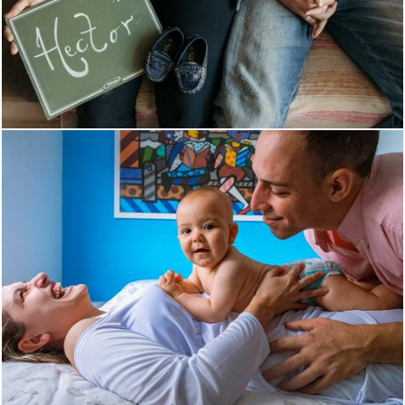
1797
52
865
30