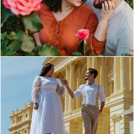
1999
130
471
10