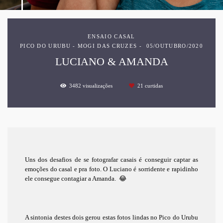
ENSAIO CASAL
PICO DO URUBU - MOGI DAS CRUZES
05/OUTUBRO/2020
LUCIANO & AMANDA
3482
visualizações
21
curtidas
Uns dos desafios de se fotografar casais é conseguir captar as
emoções do casal e pra foto. O Luciano é sorridente e rapidinho
ele consegue contagiar a Amanda. 😂
A sintonia destes dois gerou estas fotos lindas no Pico do Urubu